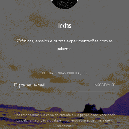
Textos
Crônicas, ensaios e outras experimentações com as
palavras.
RECEBA MINHAS PUBLICAÇÕES
INSCREVA-SE
Nós respeitamos sua caixa de entrada e sua privacidade, você pode
cancelar a inscrição a qualquer momento através das mensagens
recebidas.