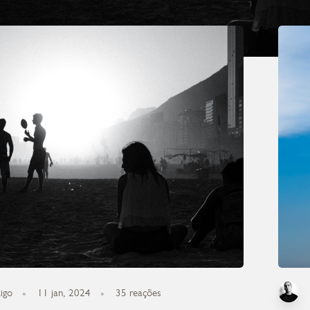
igo
11 jan, 2024
35
reações