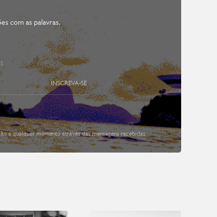
es com as palavras.
ES
INSCREVA-SE
ição a qualquer momento através das mensagens recebidas.